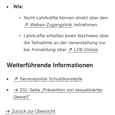
Wie:
Nicht-Lehrkräfte können direkt über den
Extern:
(Öffnet in neuem Fe
Webex-Zugangslink
teilnehmen.
Lehrkräfte erhalten einen Nachweis über
die Teilnahme an der Veranstaltung nur
Extern:
(Öffnet
bei Anmeldung über
LFB-Online
.
Weiterführende Informationen
Extern:
(Öffnet in neue
Serviceportal Schutzkonzepte
ZSL-Seite „Prävention von sexualisierter
Gewalt“
Zurück zur Übersicht