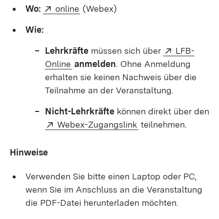
Extern:
(Öffnet in neuem Fenster)
Wo:
online
(Webex)
Wie:
Extern:
Lehrkräfte
müssen sich über
LFB-
(Öffnet in neuem Fenster)
Online
anmelden
. Ohne Anmeldung
erhalten sie keinen Nachweis über die
Teilnahme an der Veranstaltung.
Nicht-Lehrkräfte
können direkt über den
Extern:
(Öffnet in neuem Fe
Webex-Zugangslink
teilnehmen.
Hinweise
Verwenden Sie bitte einen Laptop oder PC,
wenn Sie im Anschluss an die Veranstaltung
die PDF-Datei herunterladen möchten.