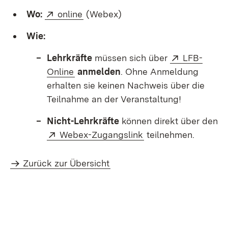
Extern:
(Öffnet in neuem Fenster)
Wo:
online
(Webex)
Wie:
Extern:
Lehrkräfte
müssen sich über
LFB-
(Öffnet in neuem Fenster)
Online
anmelden
. Ohne Anmeldung
erhalten sie keinen Nachweis über die
Teilnahme an der Veranstaltung!
Nicht-Lehrkräfte
können direkt über den
Extern:
(Öffnet in neuem Fe
Webex-Zugangslink
teilnehmen.
Zurück zur Übersicht