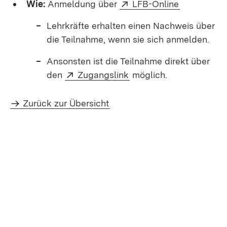
Extern:
(Öffnet in 
Wie:
Anmeldung über
LFB-Online
Lehrkräfte erhalten einen Nachweis über
die Teilnahme, wenn sie sich anmelden.
Ansonsten ist die Teilnahme direkt über
Extern:
(Öffnet in neuem Fenste
den
Zugangslink
möglich.
Zurück zur Übersicht