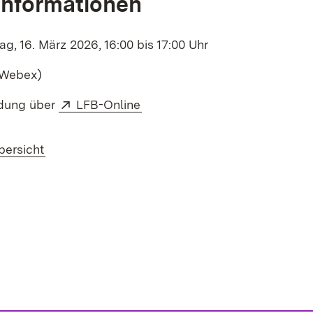
Informationen
g, 16. März 2026, 16:00 bis 17:00 Uhr
(Webex)
Extern:
(Öffnet in neuem Fenster)
ung über
LFB-Online
bersicht