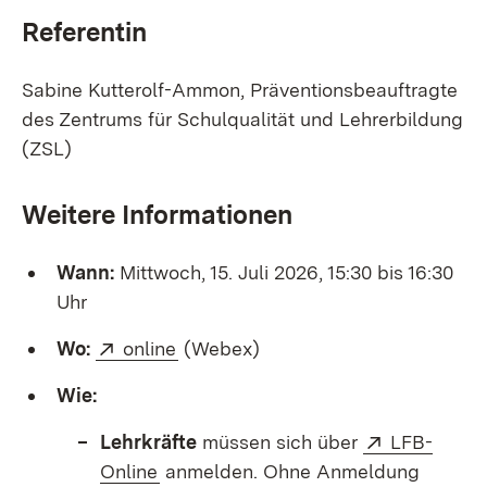
Referentin
Sabine Kutterolf-Ammon, Präventionsbeauftragte
des Zentrums für Schulqualität und Lehrerbildung
(ZSL)
Weitere Informationen
Wann:
Mittwoch, 15. Juli 2026, 15:30 bis 16:30
Uhr
Extern:
(Öffnet in neuem Fenster)
Wo:
online
(Webex)
Wie:
Extern:
Lehrkräfte
müssen sich über
LFB-
(Öffnet in neuem Fenster)
Online
anmelden. Ohne Anmeldung