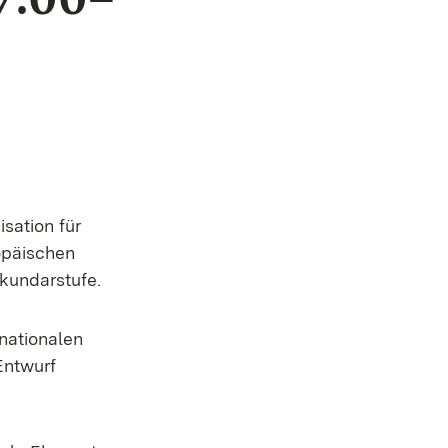
sation für
opäischen
Sekundarstufe.
nationalen
Entwurf