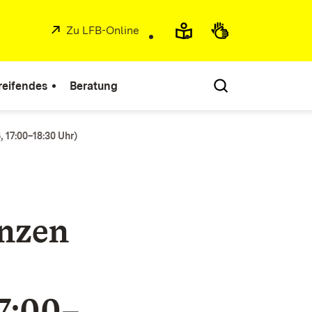
Extern:
Zu LFB-Online
(Öffnet in neuem Fenster)
reifendes
Beratung
 17:00–18:30 Uhr)
nzen
17:00–