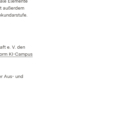
rale Elemente
igt außerdem
ekundarstufe.
aft e.
V. den
form KI-Campus
er Aus- und