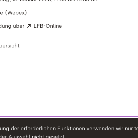
rn:
(Öffnet in neuem Fenster)
ne
(Webex)
Extern:
(Öffnet in neuem Fenster)
ung über
LFB-Online
bersicht
llung der erforderlichen Funktionen verwenden wir nur 
er Auswahl nicht gesetzt.