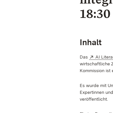
18:30
Inhalt
Extern:
Das
AI Lite
wirtschaftlich
Kommission ist 
Es wurde mit Un
Expertinnen und
veröffentlicht.