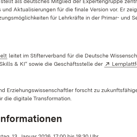
 stellt als deutsches Mitglied der Expertengruppe zent
und Aktualisierungen für die finale Version vor. Er ze
ungsmöglichkeiten für Lehrkräfte in der Primar- und S
(Öffnet in neuem Fenster)
elt
leitet im Stifterverband für die Deutsche Wissensch
Extern:
Skills & KI“ sowie die Geschäftsstelle der
Lernplatt
m Fenster)
nd Erziehungswissenschaftler forscht zu zukunftsfähig
r die digitale Transformation.
Informationen
tag, 13. Januar 2026, 17:00 bis 18:30 Uhr