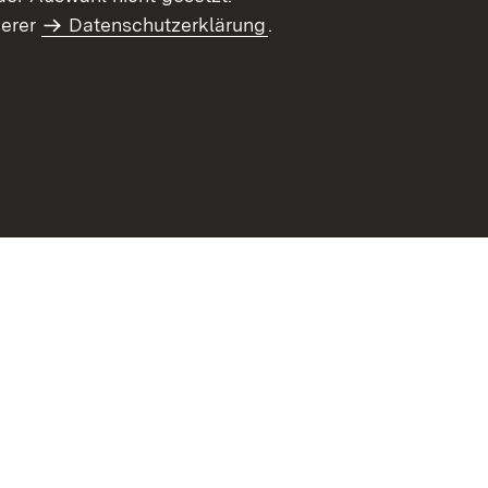
serer
Datenschutzerklärung
.
haltsübersicht
Kontakt
Impressum
Datenschutz
Benut