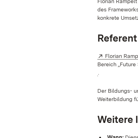
Florian Rampelt
des Frameworks 
konkrete Umsetz
Referent
Extern:
Florian Ramp
Bereich „Future 
(Öffnet in neue
.
Der Bildungs- u
Weiterbildung fü
Weitere 
Wann:
Diens