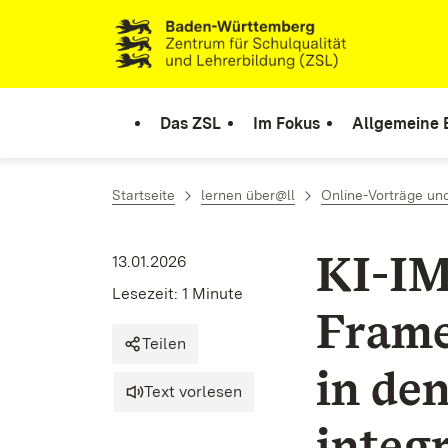
Zum Inhalt springen
Link zur Startseite
Das ZSL
Im Fokus
Allgemeine 
Startseite
lernen über@ll
Online-Vorträge un
KI-IM
13.01.2026
Lesezeit: 1 Minute
Frame
Teilen
in de
Text vorlesen
integ