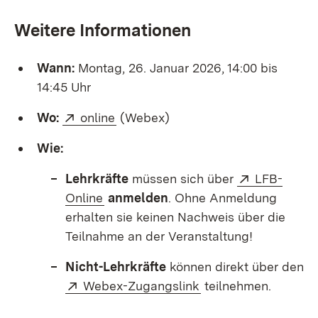
Weitere Informationen
Wann:
Montag, 26. Januar 2026, 14:00 bis
14:45 Uhr
Extern:
(Öffnet in neuem Fenster)
Wo:
online
(Webex)
Wie:
Extern:
Lehrkräfte
müssen sich über
LFB-
(Öffnet in neuem Fenster)
Online
anmelden
. Ohne Anmeldung
erhalten sie keinen Nachweis über die
Teilnahme an der Veranstaltung!
Nicht-Lehrkräfte
können direkt über den
Extern:
(Öffnet in neuem Fe
Webex-Zugangslink
teilnehmen.