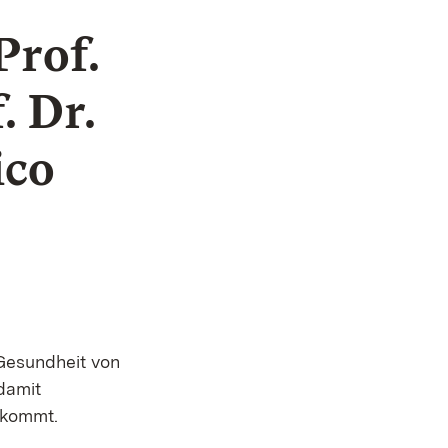
rof.
. Dr.
ico
Gesundheit von
damit
ukommt.