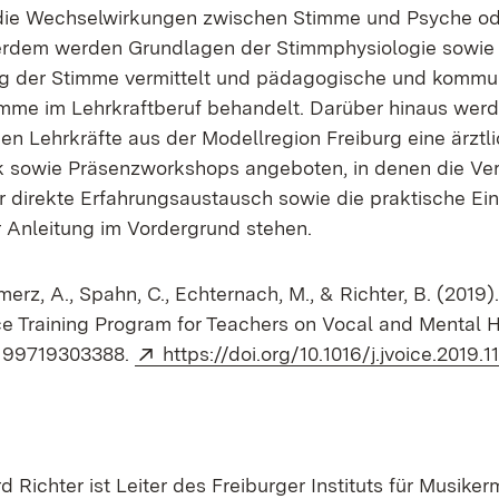
 die Wechselwirkungen zwischen Stimme und Psyche 
erdem werden Grundlagen der Stimmphysiologie sowie 
g der Stimme vermittelt und pädagogische und kommun
mme im Lehrkraftberuf behandelt. Darüber hinaus werde
en Lehrkräfte aus der Modellregion Freiburg eine ärztl
 sowie Präsenzworkshops angeboten, in denen die Ver
er direkte Erfahrungsaustausch sowie die praktische E
 Anleitung im Vordergrund stehen.
erz, A., Spahn, C., Echternach, M., & Richter, B. (2019
ce Training Program for Teachers on Vocal and Mental H
Extern:
2199719303388.
https://doi.org/10.1016/j.jvoice.2019.1
rd Richter ist Leiter des Freiburger Instituts für Musiker