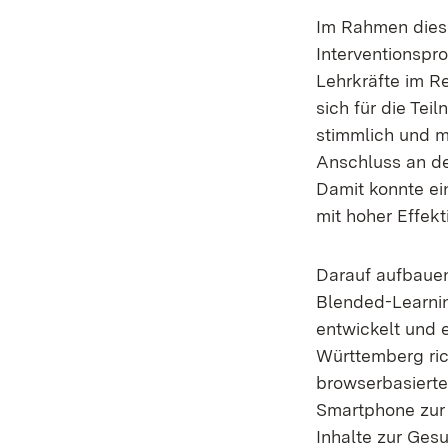
Im Rahmen diese
Interventionsp
Lehrkräfte im Re
sich für die Te
stimmlich und me
Anschluss an de
Damit konnte ei
mit hoher Effekt
Darauf aufbauen
Blended-Learni
entwickelt und e
Württemberg ric
browserbasierte
Smartphone zur 
Inhalte zur Ges