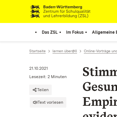
Zum Inhalt springen
Link zur Startseite
Das ZSL
Im Fokus
Allgemeine 
Startseite
lernen über@ll
Online-Vorträge un
Stimm
21.10.2021
Lesezeit: 2 Minuten
Gesun
Teilen
Empir
Text vorlesen
evide