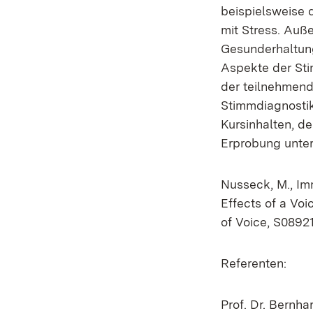
beispielsweise
mit Stress. Auß
Gesunderhaltun
Aspekte der Sti
der teilnehmend
Stimmdiagnostik
Kursinhalten, d
Erprobung unter
Nusseck, M., Imm
Effects of a Voi
of Voice, S089
Referenten:
Prof. Dr. Bernha