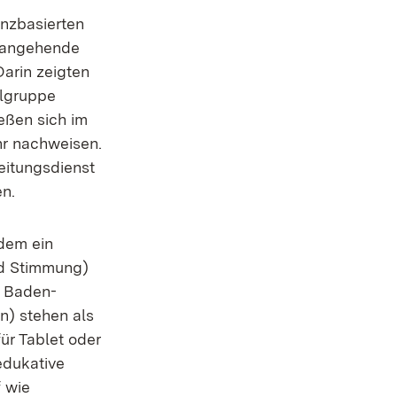
enzbasierten
r angehende
Darin zeigten
llgruppe
ießen sich im
hr nachweisen.
eitungsdienst
en.
 dem ein
d Stimmung)
n Baden-
n) stehen als
ür Tablet oder
edukative
f wie