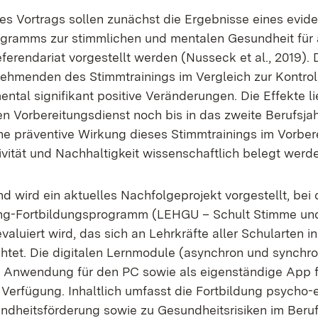
s Vortrags sollen zunächst die Ergebnisse eines evid
rogramms zur stimmlichen und mentalen Gesundheit fü
ferendariat vorgestellt werden (Nusseck et al., 2019). 
ilnehmenden des Stimmtrainings im Vergleich zur Kontro
ntal signifikant positive Veränderungen. Die Effekte l
n Vorbereitungsdienst noch bis in das zweite Berufsja
ne präventive Wirkung dieses Stimmtrainings im Vorber
ivität und Nachhaltigkeit wissenschaftlich belegt werd
d wird ein aktuelles Nachfolgeprojekt vorgestellt, bei
ng-Fortbildungsprogramm (LEHGU – Schult Stimme un
valuiert wird, das sich an Lehrkräfte aller Schularten i
htet. Die digitalen Lernmodule (asynchron und synchro
 Anwendung für den PC sowie als eigenständige App f
Verfügung. Inhaltlich umfasst die Fortbildung psycho-
undheitsförderung sowie zu Gesundheitsrisiken im Beru