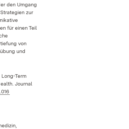
oder den Umgang
Strategien zur
ikative
n für einen Teil
iche
tiefung von
inübung und
). Long-Term
ealth. Journal
(Öffnet in neuem Fenster)
1.016
medizin,