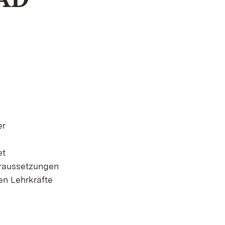
er
et
oraussetzungen
en Lehrkräfte