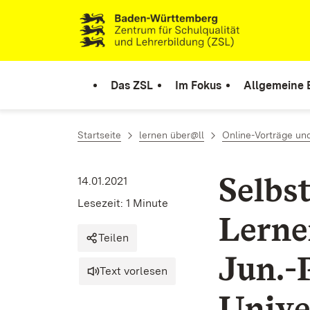
Zum Inhalt springen
Link zur Startseite
Das ZSL
Im Fokus
Allgemeine 
Startseite
lernen über@ll
Online-Vorträge un
Selbs
14.01.2021
Lesezeit: 1 Minute
Lerne
Teilen
Jun.-
Text vorlesen
Unive