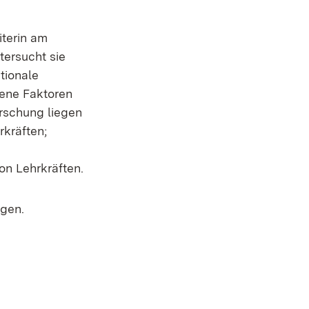
iterin am
tersucht sie
tionale
gene Faktoren
orschung liegen
rkräften;
on Lehrkräften.
ngen.
r)