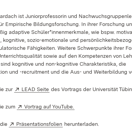
 Bardach ist Juniorprofessorin und Nachwuchsgruppenle
für Empirische Bildungsforschung. In ihrer Forschung un
ig adaptive Schüler*innenmerkmale, wie bspw. motiva
n, kognitive, sozio-emotionale und persönlichkeitsbezo
ulatorische Fähigkeiten. Weitere Schwerpunkte ihrer F
Unterrichtsqualität sowie auf den Kompetenzen von Leh
sind kognitive und non-kognitive Charakteristika, die
tion und -recruitment und die Aus- und Weiterbildung v
Extern:
(Öffnet in neuem Fenster)
ie zur
LEAD Seite
des Vortrags der Universität Tübi
Extern:
(Öffnet in neuem Fenste
Sie zum
Vortrag auf YouTube.
Extern:
(Öffnet in neuem Fenster)
 die
Präsentationsfolien
herunterladen.