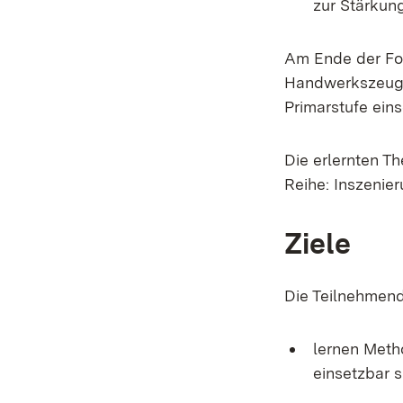
zur Stärkun
Am Ende der For
Handwerkszeug,
Primarstufe ein
Die erlernten T
Reihe: Inszenier
Ziele
Die Teilnehmen
lernen Metho
einsetzbar 