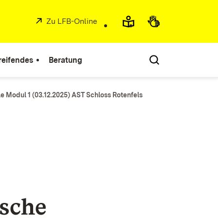
Extern:
Zu LFB-Online
(Öffnet in neuem Fenster)
reifendes
Beratung
 Modul 1 (03.12.2025) AST Schloss Rotenfels
sche