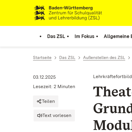
Zum Inhalt springen
Link zur Startseite
Das ZSL
Im Fokus
Allgemeine 
Startseite
Das ZSL
Außenstellen des ZSL
Lehrkräftefortbil
03.12.2025
Theat
Lesezeit: 2 Minuten
Teilen
Grund
Text vorlesen
Modul