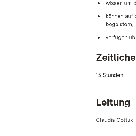
wissen um d
können auf d
begeistern,
verfügen üb
Zeitlic
15 Stunden
Leitung
Claudia Gottuk