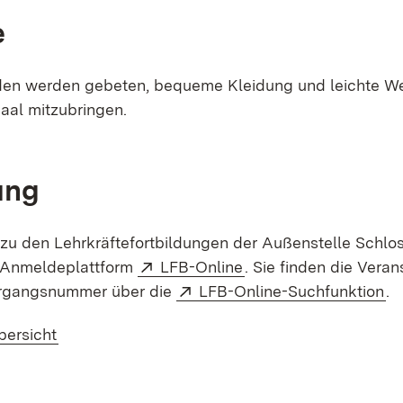
e
den werden gebeten, bequeme Kleidung und leichte W
saal mitzubringen.
ung
u den Lehrkräftefortbildungen der Außenstelle Schlos
Extern:
(Öffnet in neuem Fens
e Anmeldeplattform
LFB-Online
. Sie finden die Vera
Extern:
(Ö
rgangsnummer über die
LFB-Online-Suchfunktion
.
bersicht